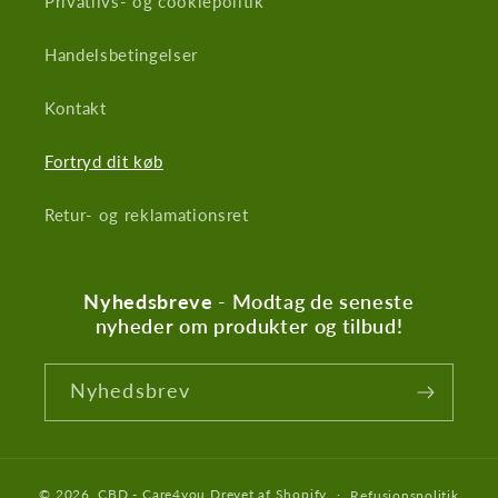
Privatlivs- og cookiepolitik
Handelsbetingelser
Kontakt
Fortryd dit køb
Retur- og reklamationsret
Nyhedsbreve
- Modtag de seneste
nyheder om produkter og tilbud!
Nyhedsbrev
© 2026,
CBD - Care4you
Drevet af Shopify
Refusionspolitik