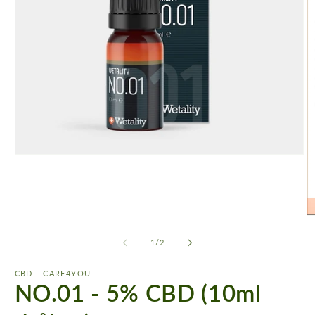
Åbn
mediet
1
i
modus
Å
m
2
af
1
/
2
i
m
CBD - CARE4YOU
NO.01 - 5% CBD (10ml