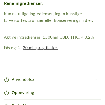
Rene ingredienser:
Kun naturlige ingredienser, ingen kunstige
farvestoffer, aromaer eller konserveringsmidler.
Aktive ingredienser: 1500mg CBD, THC: < 0.2%
Fås også i
30 ml spray flaske.
I
n
Anvendelse
d
h
Opbevaring
o
l