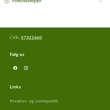
Forholdsregler
d
,
d
e
r
CVR:
37322660
k
a
n
Følg os
s
k
Facebook
Instagram
j
u
l
Links
e
s
Privatlivs- og cookiepolitik