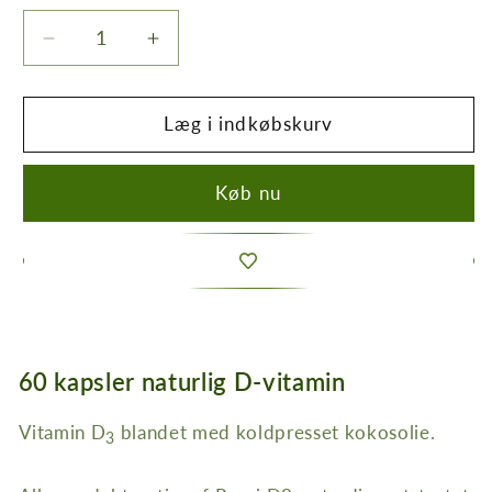
Reducer
Øg
antallet
antallet
for
for
PUORI
PUORI
Læg i indkøbskurv
-
-
D3
D3
Køb nu
Naturligt
Naturligt
udvundet
udvundet
Vitamin
Vitamin
D
D
(400IE)
(400IE)
60 kapsler naturlig D-vitamin
Vitamin D
blandet med koldpresset kokosolie.
3