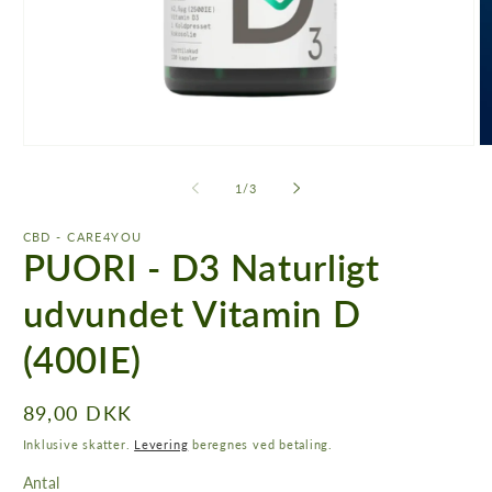
Åbn
Å
mediet
m
1
2
af
1
/
3
i
i
modus
m
CBD - CARE4YOU
PUORI - D3 Naturligt
udvundet Vitamin D
(400IE)
Normalpris
89,00 DKK
Inklusive skatter.
Levering
beregnes ved betaling.
Antal