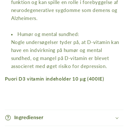
funktion og kan spille en rolle i forebyggelse af
neurodegenerative sygdomme som demens og
Alzheimers.
Humør og mental sundhed:
Nogle undersøgelser tyder på, at D-vitamin kan
have en indvirkning på humør og mental
sundhed, og mangel på D-vitamin er blevet
associeret med øget risiko for depression.
Puori D3 vitamin indeholder 10 µg (400IE)
I
n
Ingredienser
d